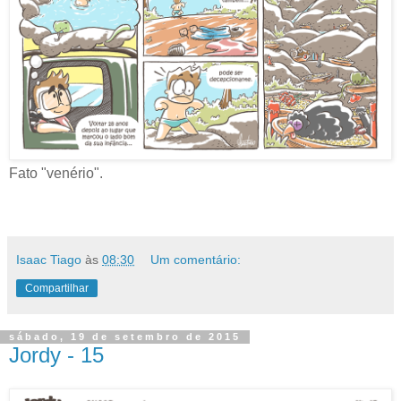
Fato "venério".
Isaac Tiago
às
08:30
Um comentário:
Compartilhar
sábado, 19 de setembro de 2015
Jordy - 15