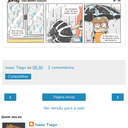
Isaac Tiago
às
08:30
2 comentários:
Compartilhar
‹
›
Página inicial
Ver versão para a web
Quem sou eu
Isaac Tiago