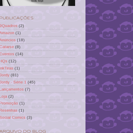
PUBLICAÇÕES
9Quadros
(2)
Amazon
(1)
Anúncios
(18)
Catarse
(8)
Eventos
(14)
HQs
(12)
InkTiras
(1)
Jordy
(81)
Jordy - Série 1
(45)
Lançamentos
(7)
Loja
(2)
Promoção
(1)
Resenhas
(1)
Social Comics
(3)
ARQUIVO DO BLOG