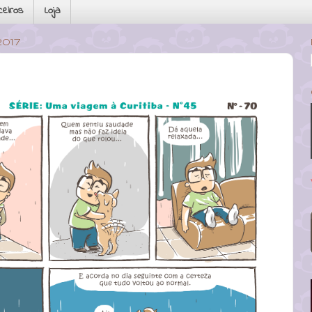
ceiros
Loja
017