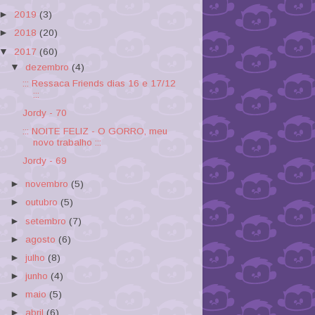
►
2019
(3)
►
2018
(20)
▼
2017
(60)
▼
dezembro
(4)
::: Ressaca Friends dias 16 e 17/12
:::
Jordy - 70
::: NOITE FELIZ - O GORRO, meu
novo trabalho :::
Jordy - 69
►
novembro
(5)
►
outubro
(5)
►
setembro
(7)
►
agosto
(6)
►
julho
(8)
►
junho
(4)
►
maio
(5)
►
abril
(6)